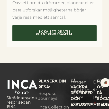
Oavsett om du drömmer, planerar eller
bara utforskar möjligheterna börjar
varje resa med ett samtal.
BOKA ETT GRATIS
PLANERINGSSAMTAL
PLANERA DIN
FÅ
FÖLJ
Ingen
Din
RESA:
VACKRA
OSS
spam –
e-
RESEIDÉER
PÅ
Bespoke
bara
post:
Skräddarsydda
Journeys
OCH
SOCI
resor sedan
inspirerande
EXKLUSIVA
MEDI
1984
Inca Collection