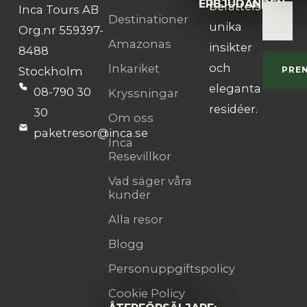
ERBJUDANDEN:
berättelser,
Inca Tours AB
Destinationer
unika
Org.nr 559397-
Amazonas
insikter
8488
och
Inkariket
Stockholm
PRE
eleganta
08-790 30
Kryssningar
residéer.
30
Om oss
paketresor@inca.se
Inca
Resevillkor
Vad säger våra
kunder
Alla resor
Blogg
Personuppgiftspolicy
Cookie Policy