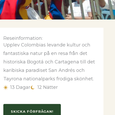
Reseinformation:
Upplev Colombias levande kultur och
PRELIMINÄRA
fantastiska natur på en resa från det
R
HOTELL
historiska Bogotá och Cartagena till det
karibiska paradiset San Andrés och
Hotell 3-4*
Tayrona nationalparks frodiga skönhet.
 ej
Bogota: B3 Virrey
13 Dagar
12 Nätter
San Andres: Cocoplum
mt
Cartagena: Hotel Casa
Canabal
SKICKA FÖRFRÅGAN!