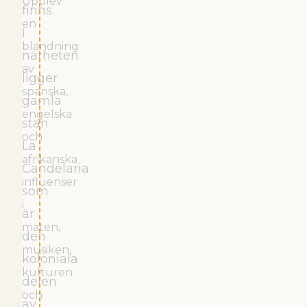
Upplev
finns.
en
I
blandning
närheten
av
ligger
spanska,
gamla
engelska
stan
och
La
afrikanska
Candelaria
influenser
som
i
är
maten,
den
musiken,
koloniala
kulturen
delen
och
av