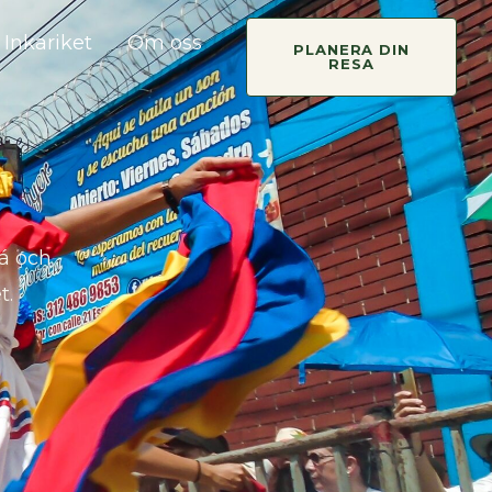
Inkariket
Om oss
PLANERA DIN
RESA
tá och
t.