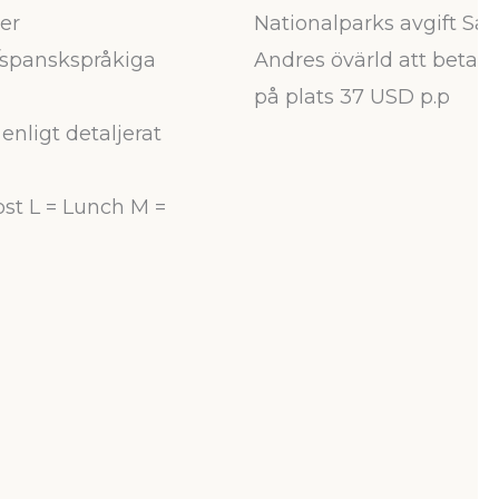
ter
Nationalparks avgift Sa
/spanskspråkiga
Andres övärld att betala
på plats 37 USD p.p
enligt detaljerat
ost L = Lunch M =