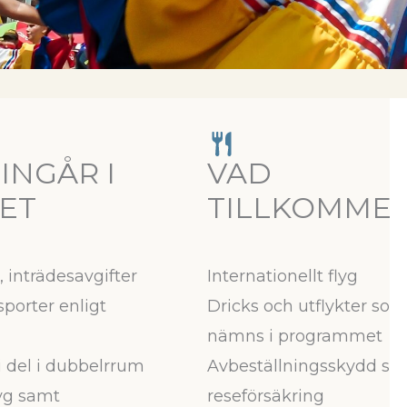
INGÅR I
VAD
SET
TILLKOMME
, inträdesavgifter
Internationellt flyg
sporter enligt
Dricks och utflykter som
nämns i programmet
 del i dubbelrrum
Avbeställningsskydd sa
lyg samt
reseförsäkring