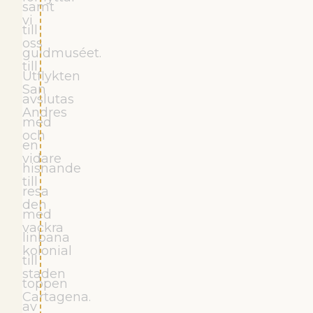
samt
vi
till
oss
guldmuséet.
till
Utflykten
San
avslutas
Andres
med
och
en
vidare
hisnande
till
resa
den
med
vackra
linbana
kolonial
till
staden
toppen
Cartagena.
av