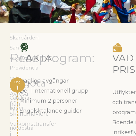
Skärgården
San
Reseprogram:
FAKTA
VAD 
Andrés,
PRI
Providencia
och
Bogota
Dagliga avgångar
Dag
1
Santa
Del i internationell grupp
Utflykter
Avresa
Catalina
Minimum 2 personer
och tran
från
ligger
Engelsktalande guider
program
Skandinavien.
i
Boende i
Välkomsttransfer
nordöstra
Inrikesf
i