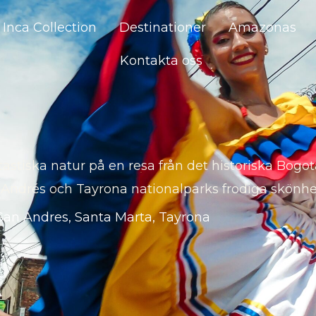
Inca Collection
Destinationer
Amazonas
Kontakta oss
stiska natur på en resa från det historiska Bogo
n Andrés och Tayrona nationalparks frodiga skönhe
San Andres
,
Santa Marta
,
Tayrona