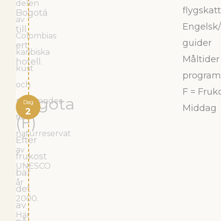
delen
flygskat
Bogotá
av
Engelsk
till
Colombias
guider
ert
karibiska
Måltider 
hotell.
kust
program
och
F = Fruk
Bogota
utnämndes
Dag
Middag
2
till
(F)
naturreservat
Efter
av
frukost
UNESCO
bär
år
det
2000.
av
Här