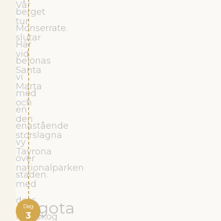
Vår
berget
tur
Monserrate.
slutar
Här
vid
belönas
Santa
vi
Marta
med
och
en
den
enastående
storslagna
vy
Tayrona
över
nationalparken
staden.
med
dess
Bogota
Dag
3
regnskog