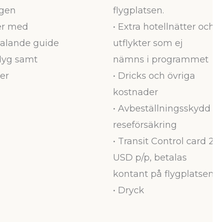
ngen
flygplatsen.
ter med
• Extra hotellnätter och
talande guide
utflykter som ej
flyg samt
nämns i programmet
ter
• Dricks och övriga
kostnader
• Avbeställningsskydd o
reseförsäkring
• Transit Control card 20
USD p/p, betalas
kontant på flygplatsen.
• Dryck