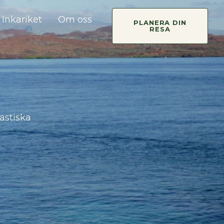
Inkariket
Om oss
PLANERA DIN
RESA
astiska