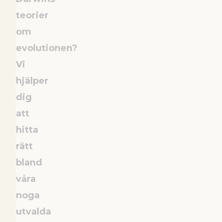
teorier
om
evolutionen?
Vi
hjälper
dig
att
hitta
rätt
bland
våra
noga
utvalda