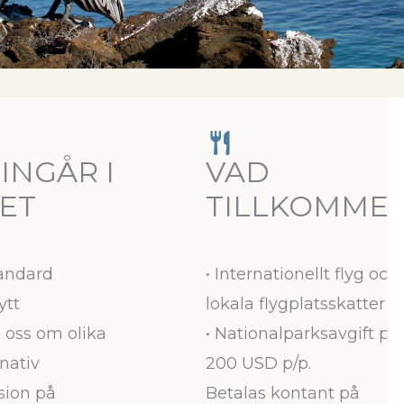
INGÅR I
VAD
SET
TILLKOMME
tandard
• Internationellt flyg och
ytt
lokala flygplatsskatter
 oss om olika
• Nationalparksavgift på
rnativ
200 USD p/p.
sion på
Betalas kontant på