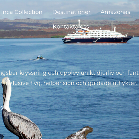
Inca Collection
Destinationer
Amazonas
Kontakta oss
sbar kryssning och upplev unikt djurliv och fant
er inklusive flyg, helpension och guidade utflykter.
s