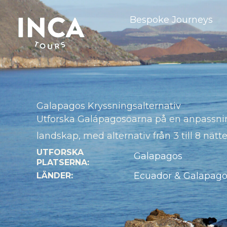
Hoppa
Bespoke Journeys
till
innehåll
Galapagos Kryssningsalternativ
Utforska Galápagosöarna på en anpassning
landskap, med alternativ från 3 till 8 nätt
UTFORSKA
Galapagos
PLATSERNA:
Ecuador & Galapago
LÄNDER: