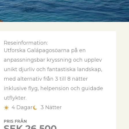
Reseinformation:
Utforska Galápagosöarna på en
PRELIMINÄRA
anpassningsbar kryssning och upplev
R
HOTELL
unikt djurliv och fantastiska landskap,
med alternativ från 3 till 8 nätter
Corall I eller Corall II
inklusive flyg, helpension och guidade
Archipell
utflykter.
4 Dagar
3 Nätter
PRIS FRÅN
SEK 26 500