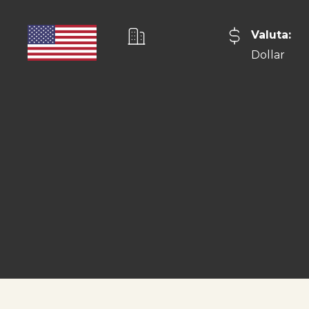
Valuta:
Dollar
Huvudstad:
Tallahassee