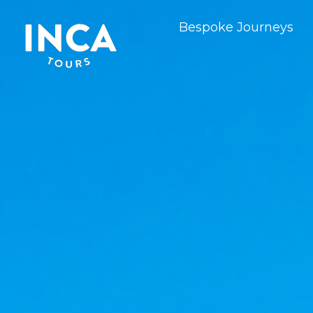
Hoppa
Bespoke Journeys
till
innehåll