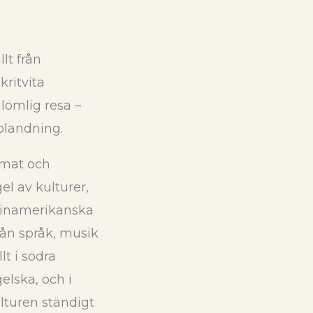
llt från
kritvita
glömlig resa –
 blandning.
limat och
el av kulturer,
latinamerikanska
ån språk, musik
lt i södra
elska, och i
lturen ständigt