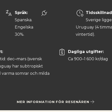
Språk:
Tidsskillna
Spanska.
Sverige ligge
Engelska
Uruguay (4 timma
30%.
vintertid).
Elektricitet:
t:
Dagliga utgifter:
220V
tid: dec–mars (svensk
Ca 900–1 600 kr/dag
ruguay har subtropiskt
 varma somrar och milda
MER INFORMATION FÖR RESENÄREN