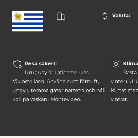
Valuta:
Huvudstad:
Uruguayan
Resa säkert:
Klima
Montevideo
Peso
Uruguay är Latinamerikas
Bästa 
säkraste land. Använd sunt förnuft,
vinter). U
undvik tomma gator nattetid och håll
klimat med
koll på väskan i Montevideo.
vintrar.