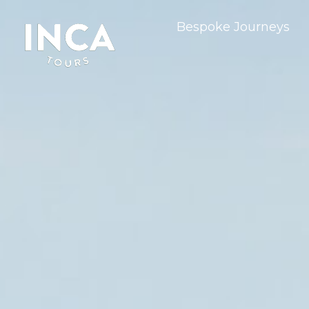
Hoppa
Bespoke Journeys
till
innehåll