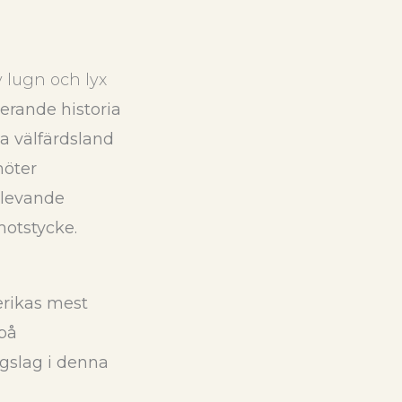
 lugn och lyx
erande historia
ta välfärdsland
möter
 levande
otstycke.
rikas mest
på
ngslag i denna