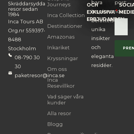
bara
post:
Skräddarsydda
Journeys
OCH
SOCI
resor sedan
inspirerande
EXKLUSIVA
MEDI
1984
Inca Collection
ERBJUDANDEN:
berättelser,
Inca Tours AB
Destinationer
unika
Org.nr 559397-
Amazonas
insikter
8488
och
Inkariket
Stockholm
PRE
eleganta
08-790 30
Kryssningar
residéer.
30
Om oss
paketresor@inca.se
Inca
Resevillkor
Vad säger våra
kunder
Alla resor
Blogg