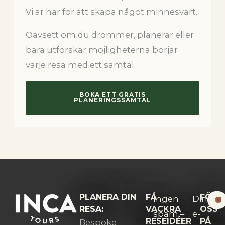
Vi är här för att skapa något minnesvärt.
Oavsett om du drömmer, planerar eller
bara utforskar möjligheterna börjar
varje resa med ett samtal.
BOKA ETT GRATIS
PLANERINGSSAMTAL
PLANERA DIN
FÅ
FÖLJ
Ingen
Din
RESA:
VACKRA
OSS
spam –
e-
RESEIDÉER
PÅ
Bespoke